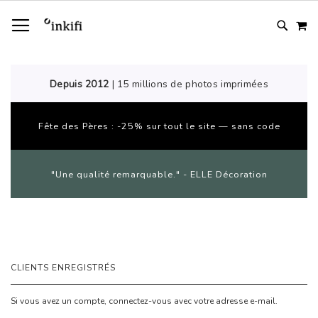
ALLER
AFFICHAGE NAVIGATION
M
AU
CONTENU
# TYPE AT LEAST 3 CHARACTER TO SEARCH
# HIT ENTER TO SEARCH
Depuis 2012
| 15 millions de photos imprimées
Fête des Pères : -25% sur tout le site — sans code
"Une qualité remarquable." - ELLE Décoration
CLIENTS ENREGISTRÉS
Si vous avez un compte, connectez-vous avec votre adresse e-mail.