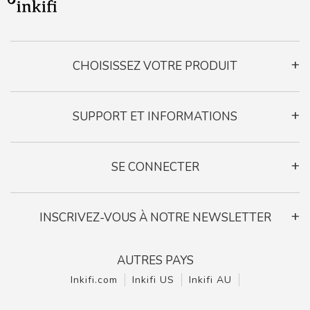
CHOISISSEZ VOTRE PRODUIT
Cadre de Moments
SUPPORT ET INFORMATIONS
Cadre Photo Cœur
Cadre Multi-Photos
Contactez-nous
Le Livre Photo Légende
SE CONNECTER
Confidentialité
Vie privée
INSCRIVEZ-VOUS À NOTRE NEWSLETTER
Envoyer
AUTRES PAYS
Inkifi.com
Inkifi US
Inkifi AU
Recevez des conseils photo, des offres exclusives, des mises à jour sur les
produits et bien plus encore.