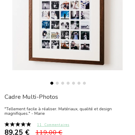
Passer
Cadre Multi-Photos
au
début
de
"Tellement facile à réaliser. Matériaux, qualité et design
magnifiques." - Marie
la
Galerie
Notation:
11
Commentaires
d’images
100%
89,25 €
119,00 €