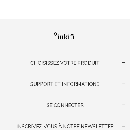
CHOISISSEZ VOTRE PRODUIT
Cadre de Moments
SUPPORT ET INFORMATIONS
Cadre Photo Cœur
Cadre Multi-Photos
Contactez-nous
Le Livre Photo Légende
SE CONNECTER
Confidentialité
Vie privée
INSCRIVEZ-VOUS À NOTRE NEWSLETTER