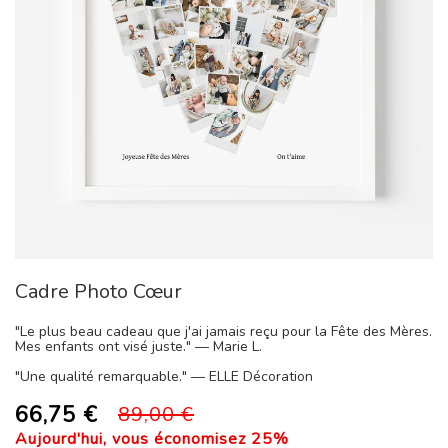
Passer
Cadre Photo Cœur
au
début
de
"Le plus beau cadeau que j'ai jamais reçu pour la Fête des Mères.
Mes enfants ont visé juste." — Marie L.
la
Galerie
"Une qualité remarquable." — ELLE Décoration
d’images
66,75 €
89,00 €
Aujourd'hui, vous économisez
25
%