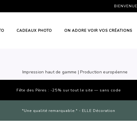
BIENVENUE 
H
# HIT ENTER TO SEARCH
TO
CADEAUX PHOTO
ON ADORE VOIR VOS CRÉATIONS
Impression haut de gamme | Production européenne
Fête des Pères : -25% sur tout le site — sans code
"Une qualité remarquable." - ELLE Décoration