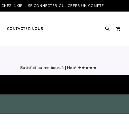
CHEZ INKIFI
SE CONNECTER
CRÉER UN COMPTE
MON
CONTACTEZ-NOUS
Satisfait ou remboursé
| Noté ★★★★★