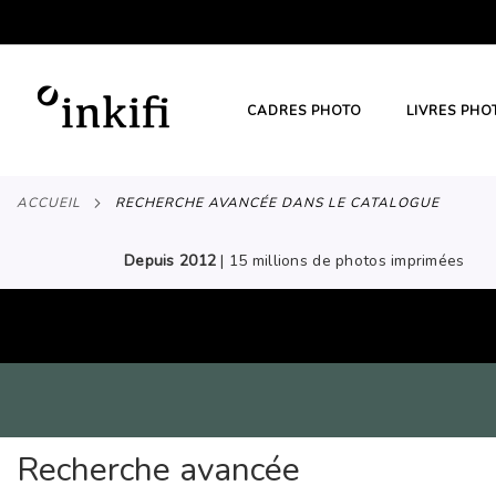
ALLER
AU
CONTENU
# TYPE AT LEAST 3 CHARACTER TO SEARC
CADRES PHOTO
LIVRES PHO
ACCUEIL
RECHERCHE AVANCÉE DANS LE CATALOGUE
Depuis 2012
| 15 millions de photos imprimées
Recherche avancée