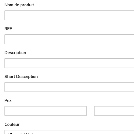
Paramètres
Nom de produit
de
recherche
REF
Description
Short Description
Prix
Couleur